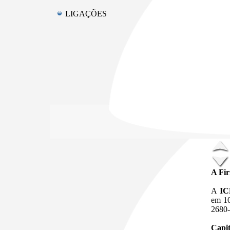
LIGAÇÕES
A Fi
A
I
em 10
2680
Capit