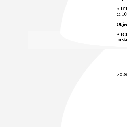
A
IC
de 10
Objec
A
IC
prest
No se